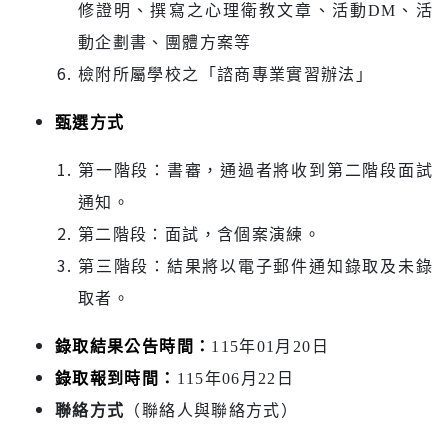
修證明、撰寫之心理衛教文章、活動
DM
、活
動企劃書、團體方案
等
檢附所屬學校之「諮商專業實習辦法」
甄選方式
第一階段：書審，通過者將收到第二階段面試
通知。
第二階段
：
面試，含個案演練。
第三階段：結果將以電子郵件通知錄取及未錄
取者。
錄取結果公告時間：
115
年
01
月
20
日
錄取報到時間：
115
年
06
月
22
日
聯絡方式
（聯絡人與聯絡方式）