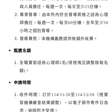
政人員擔任，每週一次，每次至少
25
分鐘。
專業督導
：
由本所內符合督導資格之諮商心理
師擔任，每週一次，每次
60
分鐘，全年至少
50
小時之個別督導。
督導費用：本機構義務提供無額外收費。
甄選名額
全職實習諮商心理師
2
名
(
得視情況調整錄取名
額
)
。
申請時間
收件時間：訂於
114/11/20
至
114/12/20
（視實
習機構審查結果調整），以電子郵件寄件日為
憑，逾時恕不受理。