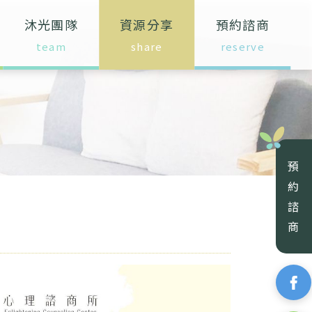
沐光團隊
資源分享
預約諮商
預
約
諮
商