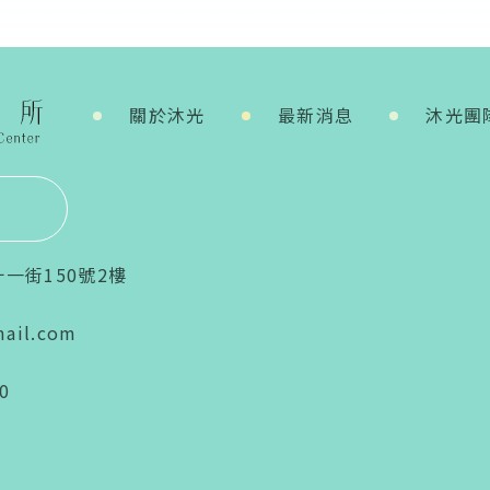
關於沐光
最新消息
沐光團
十一街150號2樓
mail.com
0